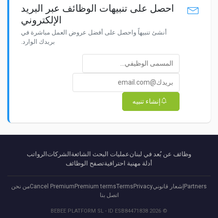
احصل على تنبيهات الوظائف عبر البريد
الإلكتروني
أنشئ تنبيهاً واحصل على أفضل عروض العمل مباشرة في
بريدك الوارد.
إنشاء تنبيه
وظائف عن بُعد في لبنان
عمليات البحث الشائعة
الشركات
الرواتب
أدلة مهنية احترافية
تصفح الوظائف
Partners
إشعار قانوني
Privacy
Terms
Premium terms
Cancel Premium
من نحن
اتصل بنا
© 2026 BEBEE PLATFORM SL - ID ESB84471838